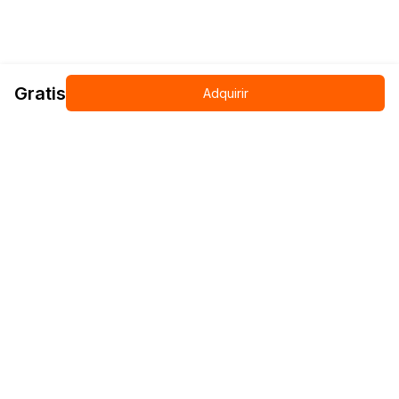
Gratis
Adquirir
Más productos relacionados
SBIR (English Version)
Curso
Gratis